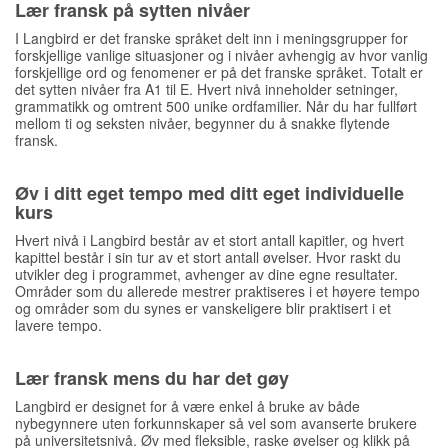
Lær fransk på sytten nivåer
I Langbird er det franske språket delt inn i meningsgrupper for
forskjellige vanlige situasjoner og i nivåer avhengig av hvor vanlig
forskjellige ord og fenomener er på det franske språket. Totalt er
det sytten nivåer fra A1 til E. Hvert nivå inneholder setninger,
grammatikk og omtrent 500 unike ordfamilier. Når du har fullført
mellom ti og seksten nivåer, begynner du å snakke flytende
fransk.
Øv i ditt eget tempo med ditt eget individuelle
kurs
Hvert nivå i Langbird består av et stort antall kapitler, og hvert
kapittel består i sin tur av et stort antall øvelser. Hvor raskt du
utvikler deg i programmet, avhenger av dine egne resultater.
Områder som du allerede mestrer praktiseres i et høyere tempo
og områder som du synes er vanskeligere blir praktisert i et
lavere tempo.
Lær fransk mens du har det gøy
Langbird er designet for å være enkel å bruke av både
nybegynnere uten forkunnskaper så vel som avanserte brukere
på universitetsnivå. Øv med fleksible, raske øvelser og klikk på