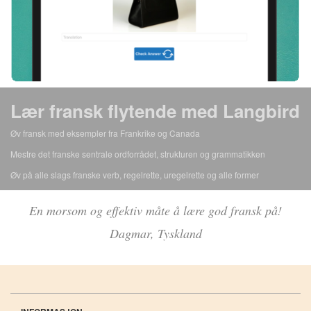
Lær fransk flytende med Langbird
Øv fransk med eksempler fra Frankrike og Canada
Mestre det franske sentrale ordforrådet, strukturen og grammatikken
Øv på alle slags franske verb, regelrette, uregelrette og alle former
En morsom og effektiv måte å lære god fransk på!
Dagmar, Tyskland