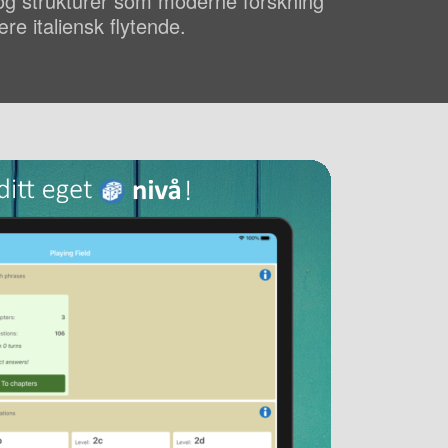
 og strukturer som moderne forskning
ære italiensk flytende.