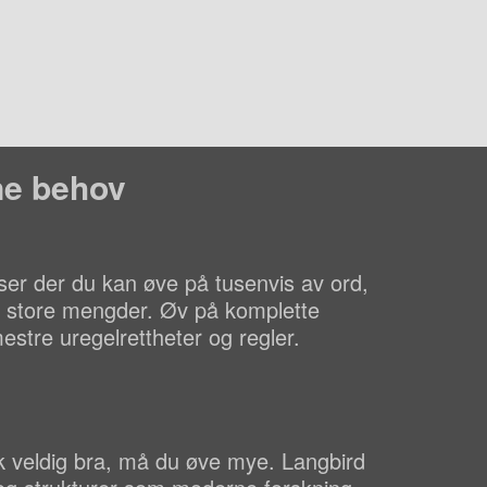
ine behov
lser der du kan øve på tusenvis av ord,
i store mengder. Øv på komplette
estre uregelrettheter og regler.
åk veldig bra, må du øve mye. Langbird