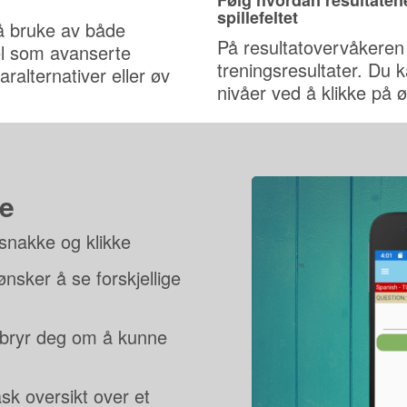
Følg hvordan resultatene
spillefeltet
 å bruke av både
På resultatovervåkeren 
l som avanserte
treningsresultater. Du 
aralternativer eller øv
nivåer ved å klikke på ø
ke
, snakke og klikke
sker å se forskjellige
 bryr deg om å kunne
sk oversikt over et