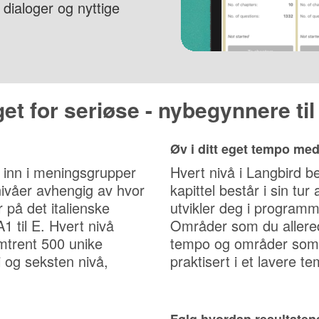
 dialoger og nyttige
et for seriøse - nybegynnere ti
Øv i ditt eget tempo med 
lt inn i meningsgrupper
Hvert nivå i Langbird bes
i nivåer avhengig av hvor
kapittel består i sin tur
 på det italienske
utvikler deg i programm
A1 til E. Hvert nivå
Områder som du allered
mtrent 500 unike
tempo og områder som d
ti og seksten nivå,
praktisert i et lavere t