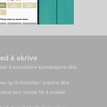
ved å skrive
ker å konsolidere kunnskapene dine
ne og få kontrollert svarene dine
eksene som kreves for å snakke