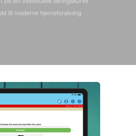
 på din individuelle læringskurve
ld til moderne hjerneforskning