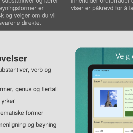
e substantiver og lærer
inneholder ordforrådet
bøyningsformer er
viser er påkrevd for å l
sk og velger om du vil
 svarene direkte.
øvelser
bstantiver, verb og
rmer, genus og flertall
 yrker
tematiske former
menligning og bøyning