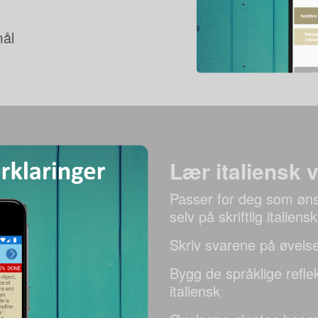
mål
Lær italiensk 
Passer for deg som øns
selv på skriftlig italiensk
Skriv svarene på øvelse
Bygg de språklige refl
italiensk