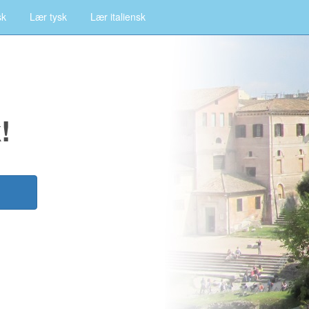
sk
Lær tysk
Lær italiensk
!