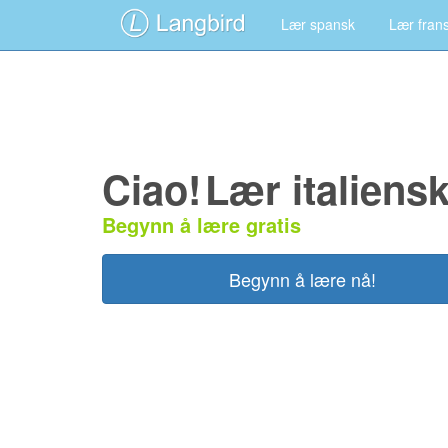
Lær spansk
Lær fran
Ciao!
Lær italiensk
Begynn å lære gratis