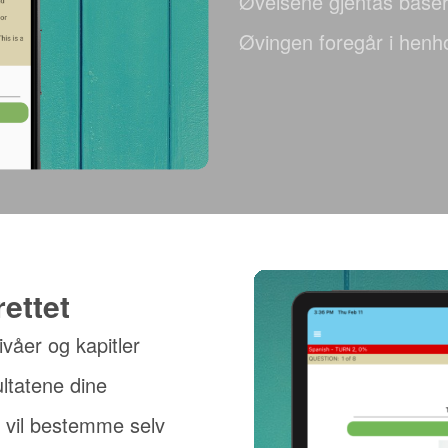
Øvelsene gjentas basert
Øvingen foregår i henho
rettet
nivåer og kapitler
ultatene dine
u vil bestemme selv