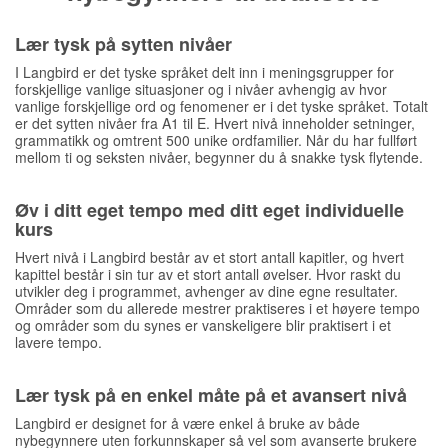
Lær tysk på sytten nivåer
I Langbird er det tyske språket delt inn i meningsgrupper for
forskjellige vanlige situasjoner og i nivåer avhengig av hvor
vanlige forskjellige ord og fenomener er i det tyske språket. Totalt
er det sytten nivåer fra A1 til E. Hvert nivå inneholder setninger,
grammatikk og omtrent 500 unike ordfamilier. Når du har fullført
mellom ti og seksten nivåer, begynner du å snakke tysk flytende.
Øv i ditt eget tempo med ditt eget individuelle
kurs
Hvert nivå i Langbird består av et stort antall kapitler, og hvert
kapittel består i sin tur av et stort antall øvelser. Hvor raskt du
utvikler deg i programmet, avhenger av dine egne resultater.
Områder som du allerede mestrer praktiseres i et høyere tempo
og områder som du synes er vanskeligere blir praktisert i et
lavere tempo.
Lær tysk på en enkel måte på et avansert nivå
Langbird er designet for å være enkel å bruke av både
nybegynnere uten forkunnskaper så vel som avanserte brukere