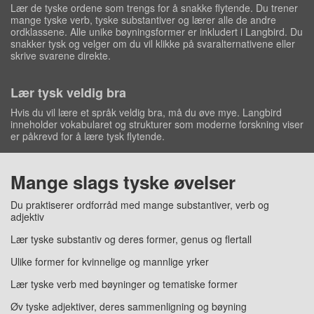
Lær de tyske ordene som trengs for å snakke flytende. Du trener
mange tyske verb, tyske substantiver og lærer alle de andre
ordklassene. Alle unike bøyningsformer er inkludert i Langbird. Du
snakker tysk og velger om du vil klikke på svaralternativene eller
skrive svarene direkte.
Lær tysk veldig bra
Hvis du vil lære et språk veldig bra, må du øve mye. Langbird
inneholder vokabularet og strukturer som moderne forskning viser
er påkrevd for å lære tysk flytende.
Mange slags tyske øvelser
Du praktiserer ordforråd med mange substantiver, verb og
adjektiv
Lær tyske substantiv og deres former, genus og flertall
Ulike former for kvinnelige og mannlige yrker
Lær tyske verb med bøyninger og tematiske former
Øv tyske adjektiver, deres sammenligning og bøyning