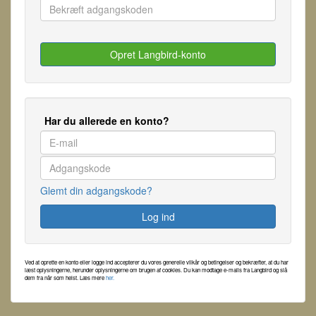
Har du allerede en konto?
Glemt din adgangskode?
Ved at oprette en konto eller logge ind accepterer du vores generelle vilkår og betingelser og bekræfter, at du har
læst oplysningerne, herunder oplysningerne om brugen af ​​cookies. Du kan modtage e-mails fra Langbird og slå
dem fra når som helst. Læs mere
her.