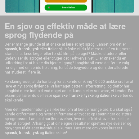
En sjov og effektiv måde at lære
sprog flydende på
Der er mange grunde til at ønske at lære et nyt sprog, uanset om det er
spansk
,
fransk
,
tysk
eller
italiensk
! Måske vil du få mere ud af en tur, være i
stand til at læse bøger eller forstå film på sproget? Måske studerer eller
underviser du sproget eller bruger det i erhvervslivet. Eller ønsker du en
udfordring for at holde din hjerne i gang? Langbird vil være det første valg
for dig med en seriøs holdning, for både begyndere og dem, der allerede
har studeret i flere år.
Forskning viser, at du har brug for at kende omkring 10.000 unikke ord for at
lære et nyt sprog flydende. Vi har taget dette til efterretning, og derfor har
Langbird mere indhold end noget andet kursus eller software, vi kender. For
eksempel lærer du de fleste
spanske
,
franske
,
tyske
og
italienske
verber du
skal kende.
Men det handler naturligvis ikke kun om at kende mange ord. Du skal også
kende ordformerne og hvordan formene er bygget op i sætninger og større
sprogmasser. Langbird har flere øvelser, hvor du effektivt øver forskellige
dele af sproget. Afhængigt af dine egne resultater oprettes nye øvelser og
opbygges til dit eget individuelle kursus. Læs mere om vores kurser i
spansk
,
fransk
,
tysk
og
italiensk
her!