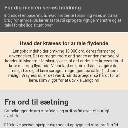
For dig med en seriøs holdning
Indholdet er baseret på, hvad moderne forskning viser, at du har
brug for at vide. Du lærer at forstå sprogets vigtige mønstre og at
tale i forskellige situationer.
Hvad der kræves for at tale flydende
Langbird indeholder omkring 10.000 ord, deres former og
anvendelser. Det er meget mere end nogen anden metode, vi
kender til. Moderne forskning viser, at det er det, der kræves for at
lære et sprog flydende. Vi har lagt en stor indsats i at gøre det
muligt for dig at lære sproget meget godt på så kort tid som
muligt. Vi synes, du er det værd, når du arbejder så hårdt for at
lære, som vi gør for at udvikle Langbird!
Fra ord til sætning
Grundlæggende om morfologi og ordforråd giver et hurtigt
overblik
Effektive øvelser hjælper dig med at opbygge et stort ordforråd