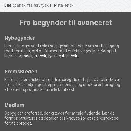
Lær
spansk
,
fransk
,
tysk
eller
italiensk
Fra begynder til avanceret
Nybegynder
Lær at tale sproget i almindelige situationer. Kom hurtigt i gang
med samtaler, ord og former med effektive øvelser. Komplet
kursus i
spansk
,
fransk
,
tysk
og
italiensk
.
Fremskreden
For dem, der ønsker at mestre sprogets detaljer. Øv tusindvis af
ord, artikler, bøjninger, bøjningsmønstre og strukturer hurtigt og
effektivt i sprogets kulturelle kontekst.
Medium
Opbyg det ordforråd, der kræves for at tale flydende. Lær de
former, strukturer og detaljer, der kræves for at tale korrekt og
forstå sproget.