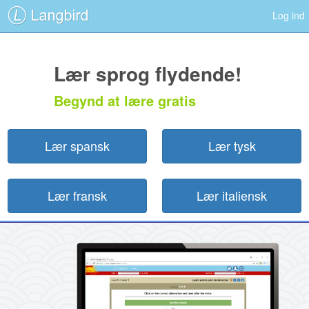
Log ind
Lær sprog flydende!
Begynd at lære gratis