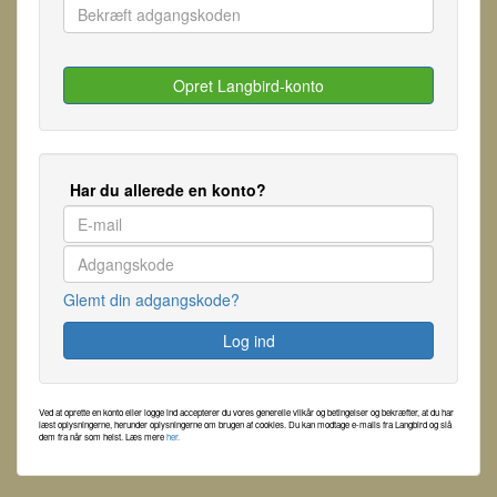
Har du allerede en konto?
Glemt din adgangskode?
Ved at oprette en konto eller logge ind accepterer du vores generelle vilkår og betingelser og bekræfter, at du har
læst oplysningerne, herunder oplysningerne om brugen af ​​cookies. Du kan modtage e-mails fra Langbird og slå
dem fra når som helst. Læs mere
her.