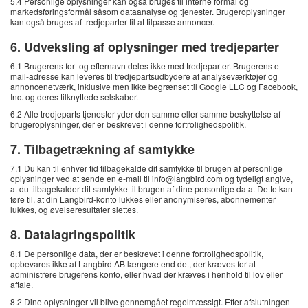
5.4 Personlige oplysninger kan også bruges til interne formål og
markedsføringsformål såsom dataanalyse og tjenester. Brugeroplysninger
kan også bruges af tredjeparter til at tilpasse annoncer.
6. Udveksling af oplysninger med tredjeparter
6.1 Brugerens for- og efternavn deles ikke med tredjeparter. Brugerens e-
mail-adresse kan leveres til tredjepartsudbydere af analyseværktøjer og
annoncenetværk, inklusive men ikke begrænset til Google LLC og Facebook,
Inc. og deres tilknyttede selskaber.
6.2 Alle tredjeparts tjenester yder den samme eller samme beskyttelse af
brugeroplysninger, der er beskrevet i denne fortrolighedspolitik.
7. Tilbagetrækning af samtykke
7.1 Du kan til enhver tid tilbagekalde dit samtykke til brugen af ​​personlige
oplysninger ved at sende en e-mail til info@langbird.com og tydeligt angive,
at du tilbagekalder dit samtykke til brugen af ​​dine personlige data. Dette kan
føre til, at din Langbird-konto lukkes eller anonymiseres, abonnementer
lukkes, og øvelseresultater slettes.
8. Datalagringspolitik
8.1 De personlige data, der er beskrevet i denne fortrolighedspolitik,
opbevares ikke af Langbird AB længere end det, der kræves for at
administrere brugerens konto, eller hvad der kræves i henhold til lov eller
aftale.
8.2 Dine oplysninger vil blive gennemgået regelmæssigt. Efter afslutningen