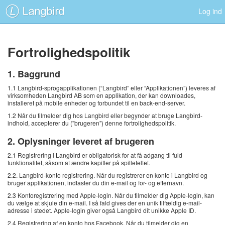
Log ind
Fortrolighedspolitik
1. Baggrund
1.1 Langbird-sprogapplikationen (“Langbird” eller “Applikationen”) leveres af
virksomheden Langbird AB som en applikation, der kan downloades,
installeret på mobile enheder og forbundet til en back-end-server.
1.2 Når du tilmelder dig hos Langbird eller begynder at bruge Langbird-
indhold, accepterer du ("brugeren") denne fortrolighedspolitik.
2. Oplysninger leveret af brugeren
2.1 Registrering i Langbird er obligatorisk for at få adgang til fuld
funktionalitet, såsom at ændre kapitler på spillefeltet.
2.2. Langbird-konto registrering. Når du registrerer en konto i Langbird og
bruger applikationen, indtaster du din e-mail og for- og efternavn.
2.3 Kontoregistrering med Apple-login. Når du tilmelder dig Apple-login, kan
du vælge at skjule din e-mail. I så fald gives der en unik tilfældig e-mail-
adresse i stedet. Apple-login giver også Langbird dit unikke Apple ID.
2.4 Registrering af en konto hos Facebook. Når du tilmelder dig en