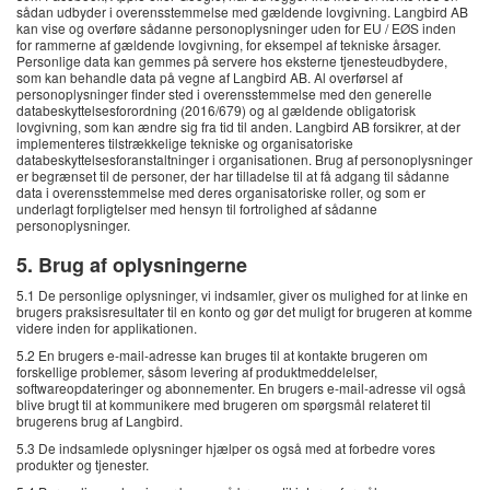
sådan udbyder i overensstemmelse med gældende lovgivning. Langbird AB
kan vise og overføre sådanne personoplysninger uden for EU / EØS inden
for rammerne af gældende lovgivning, for eksempel af tekniske årsager.
Personlige data kan gemmes på servere hos eksterne tjenesteudbydere,
som kan behandle data på vegne af Langbird AB. Al overførsel af
personoplysninger finder sted i overensstemmelse med den generelle
databeskyttelsesforordning (2016/679) og al gældende obligatorisk
lovgivning, som kan ændre sig fra tid til anden. Langbird AB forsikrer, at der
implementeres tilstrækkelige tekniske og organisatoriske
databeskyttelsesforanstaltninger i organisationen. Brug af personoplysninger
er begrænset til de personer, der har tilladelse til at få adgang til sådanne
data i overensstemmelse med deres organisatoriske roller, og som er
underlagt forpligtelser med hensyn til fortrolighed af sådanne
personoplysninger.
5. Brug af oplysningerne
5.1 De personlige oplysninger, vi indsamler, giver os mulighed for at linke en
brugers praksisresultater til en konto og gør det muligt for brugeren at komme
videre inden for applikationen.
5.2 En brugers e-mail-adresse kan bruges til at kontakte brugeren om
forskellige problemer, såsom levering af produktmeddelelser,
softwareopdateringer og abonnementer. En brugers e-mail-adresse vil også
blive brugt til at kommunikere med brugeren om spørgsmål relateret til
brugerens brug af Langbird.
5.3 De indsamlede oplysninger hjælper os også med at forbedre vores
produkter og tjenester.