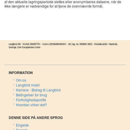
af ​​den aktuelle lagringsperiode slettes eller anonymiseres dataene, når de
ikke længere er nødvendige for at tjene de ovennævnte formål.
Langbird AB - DUNS 350597751 - moms SE556890393301 - SE reg. no. 556890-3933 - Hovedkvarter: Västerås,
Sverige, Den Europæiske Union
INFORMATION
Om os
Langbird mobil
Karriere - Bidrag til Langbird
Betingelser for brug
Fortrolighedspolitik
Hvordan virker det?
DENNE SIDE PÅ ANDRE SPROG
Engelsk
Svensk