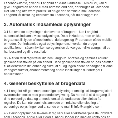
Facebook-konto, giver du Langbird en e-mail-adresse. Hvis du vil, kan du
give Langbird en anden e-mail-adresse end den, der bruges af Facebook.
Det kan dog ofte være praktisk at bruge den samme e-mail-adresse.
Langbird får dit for- og efternavn fra Facebook, når du er logget ind.
3. Automatisk indsamlede oplysninger
3.1 Ud over de oplysninger, der leveres af brugeren, kan Langbird
automatisk indsamle visse oplysninger. Dette inkluderer, men er ikke
begrænset til, typen af ​​mobilenhed, du bruger, og IP-adressen på de mobile
enheder. Der indsamles også oplysninger om, hvordan du bruger
applikationen, såsom hvilken sprogversion du vælger, hvilke spørgsmål du
har besvaret og dine resultater.
3.2 Når du først registrerer dig hos Langbird, oprettes og gemmes et unikt
godkendelsestoken på din enhed. Dette godkendelsestoken bruges derefter
til at identificere din enhed og sikre, at du og ingen andre har adgang til dine
læringsresultater, abonnementer og andre indstillinger, du foretager i
applikationen.
4. Generel beskyttelse af brugerdata
4.1 Langbird AB gemmer personlige oplysninger om dig i sit brugerregister i
overensstemmelse med gældende lovgivning. Du har ret til at få adgang til
dine personlige data og anmode om, at de opdateres eller slettes fra
registret. Du kan når som helst anmode om rettelse eller sletning af
personlige oplysninger ved at sende en e-mail til info@langbird.com.
4.2 Personoplysninger leveres af dig selv eller af eksterne tjenesteudbydere
som Facebook, Apple eller Google, når du logger ind med en konto hos en