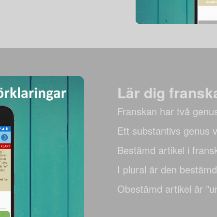
Lär dig fransk
Franskan har två genu
Ett substantivs genus 
Bestämd artikel i fransk
I plural är den bestämda
Obestämd artikel är ”u