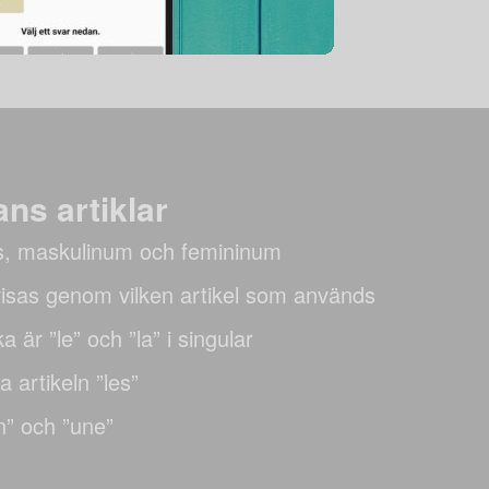
ans artiklar
s, maskulinum och femininum
visas genom vilken artikel som används
a är ”le” och ”la” i singular
 artikeln ”les”
n” och ”une”