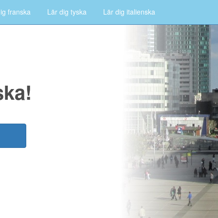
ig franska
Lär dig tyska
Lär dig italienska
ska!