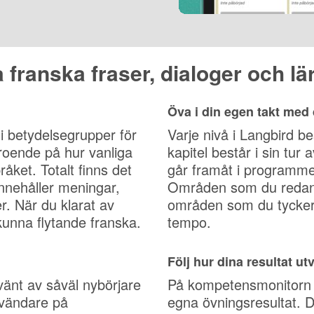
franska fraser, dialoger och lär
Öva i din egen takt med 
 i betydelsegrupper för
Varje nivå i Langbird be
eroende på hur vanliga
kapitel består i sin tur 
råket. Totalt finns det
går framåt i programmet
 innehåller meningar,
Områden som du redan 
r. När du klarat av
områden som du tycker 
kunna flytande franska.
tempo.
Följ hur dina resultat u
nvänt av såväl nybörjare
På kompetensmonitorn i 
vändare på
egna övningsresultat. 