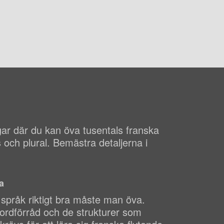
gar där du kan öva tusentals franska
 och plural. Bemästra detaljerna i
a
t språk riktigt bra måste man öva.
 ordförråd och de strukturer som