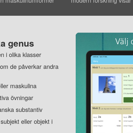
ch maskulinumformer
modern forskning visar k
ka genus
 i olika klasser
rsom de påverkar andra
ller maskulina
tiva övningar
anska substantiv
ubjekt eller objekt i