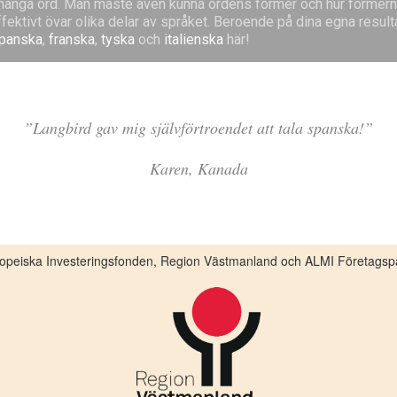
a många ord. Man måste även kunna ordens former och hur formern
fektivt övar olika delar av språket. Beroende på dina egna result
panska
,
franska
,
tyska
och
italienska
här!
”Langbird gav mig självförtroendet att tala spanska!”
Karen, Kanada
uropeiska Investeringsfonden, Region Västmanland och ALMI Företagspa