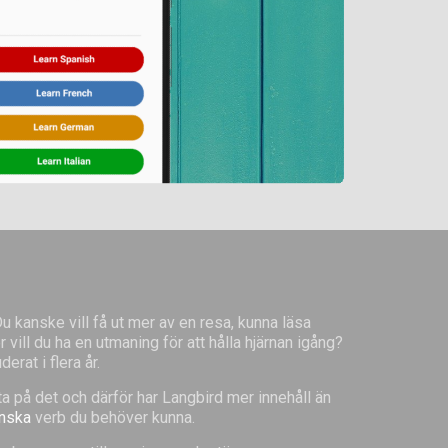
Du kanske vill få ut mer av en resa, kunna läsa
 vill du ha en utmaning för att hålla hjärnan igång?
rat i flera år.
sta på det och därför har Langbird mer innehåll än
enska
verb du behöver kunna.