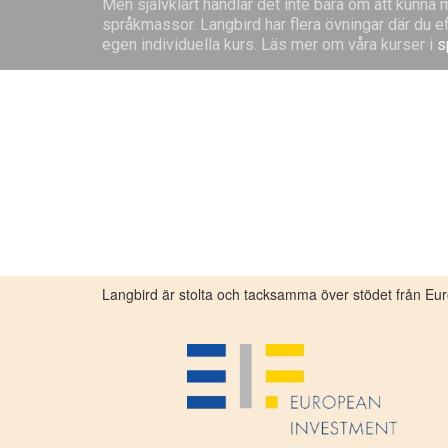
Men självklart handlar det inte bara om att kunn
språkmassor. Langbird har flera övningar där du ef
egen individuella kurs. Läs mer om våra kurser i
s
Langbird är stolta och tacksamma över stödet från E