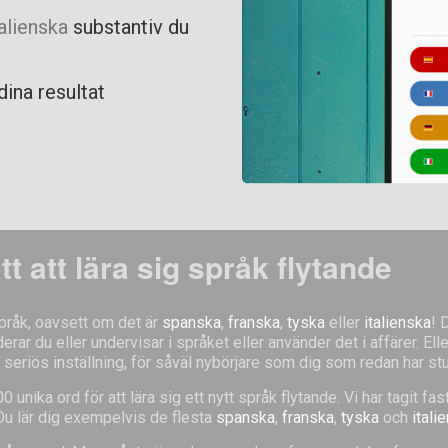
talienska
substantiv du
dina resultat
ätt att lära sig språk flytande
 språk, oavsett om det är
spanska
,
franska
,
tyska
eller
italienska
! 
ar du eller undervisar i språket eller använder det i affärer. Eller
seriös inställning, för såväl nybörjare som dig som redan har stude
unika ord för att lära sig ett nytt språk flytande. Vi har tagit fa
 Du lär dig exempelvis de flesta
spanska
,
franska
,
tyska
och
itali