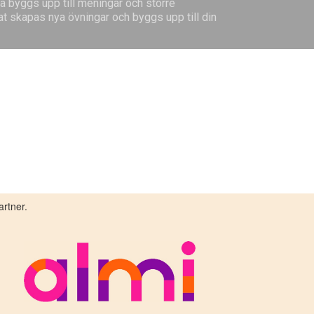
a byggs upp till meningar och större
at skapas nya övningar och byggs upp till din
rtner.