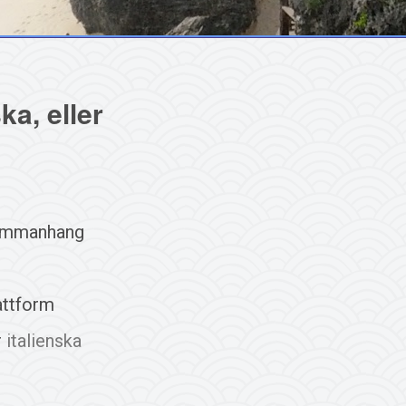
ka, eller
 sammanhang
lattform
r
italienska